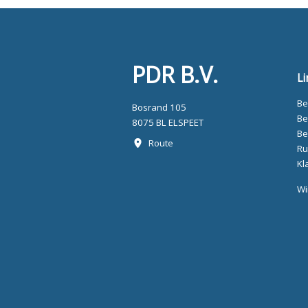
PDR B.V.
Li
Be
Bosrand 105
Be
8075 BL ELSPEET
Be
Route
Ru
Kl
Wi