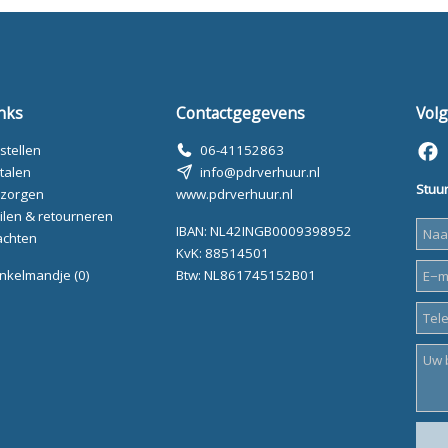
nks
Contactgegevens
Volg
stellen
06-41152863
talen
info@pdrverhuur.nl
Stuur
zorgen
www.pdrverhuur.nl
ilen & retourneren
IBAN: NL42INGB0009398952
achten
KvK: 88514501
nkelmandje
(0)
Btw: NL861745152B01