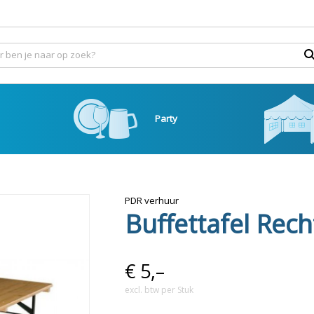
Party
PDR verhuur
Buffettafel Rec
€
5,–
excl. btw per Stuk