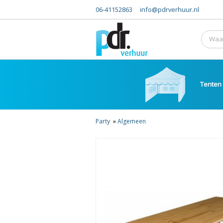
06-41152863
info@pdrverhuur.nl
Tenten
Party
»
Algemeen