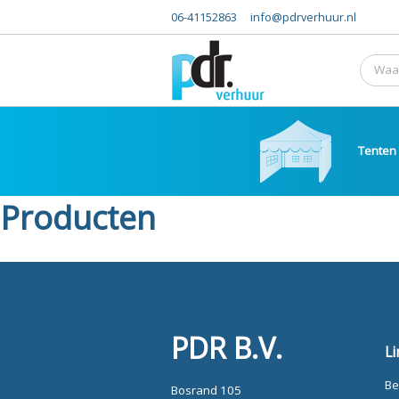
06-41152863
info@pdrverhuur.nl
Tenten
Producten
PDR B.V.
Li
Be
Bosrand 105