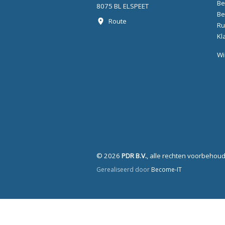
Be
8075 BL ELSPEET
Be
Route
Ru
Kl
Wi
© 2026
PDR B.V.
, alle rechten voorbehou
Gerealiseerd door
Become-IT