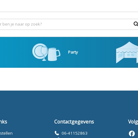
Party
nks
Contactgegevens
Volg
stellen
06-41152863