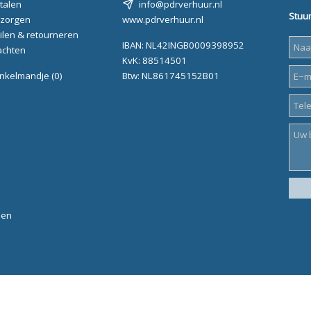
talen
info@pdrverhuur.nl
Stuur
zorgen
www.pdrverhuur.nl
ilen & retourneren
IBAN: NL42INGB0009398952
achten
KvK: 88514501
nkelmandje
(0)
Btw: NL861745152B01
den