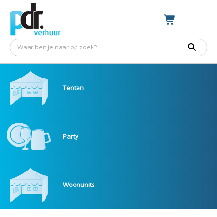
Tenten
Party
Woonunits