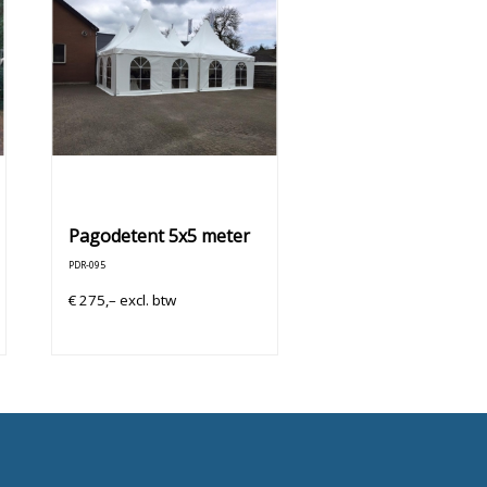
Pagodetent 5x5 meter
PDR-095
€
275,–
excl. btw