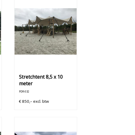
Stretchtent 8,5 x 10
meter
PDR-032
€
850,–
excl. btw