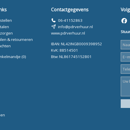
nks
Contactgegevens
Volg
stellen
06-41152863
talen
info@pdrverhuur.nl
Stuur
zorgen
www.pdrverhuur.nl
ilen & retourneren
IBAN: NL42INGB0009398952
achten
KvK: 88514501
nkelmandje
(0)
Btw: NL861745152B01
den