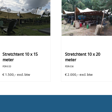
Stretchtent 10 x 15
Stretchtent 10 x 20
meter
meter
PDR-033
PDR-034
€
1.500,–
excl. btw
€
2.000,–
excl. btw