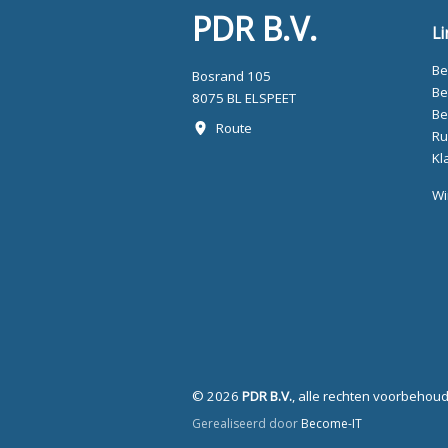
PDR B.V.
Li
Be
Bosrand 105
Be
8075 BL ELSPEET
Be
Route
Ru
Kl
Wi
© 2026
PDR B.V.
, alle rechten voorbehou
Gerealiseerd door
Become-IT